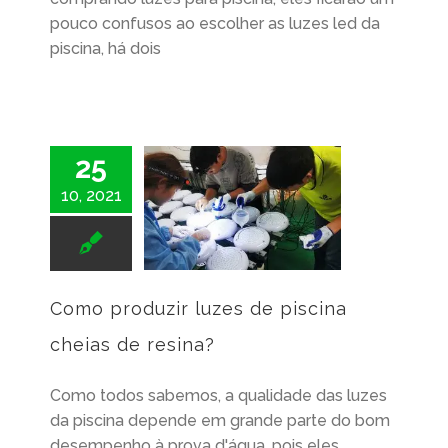
pouco confusos ao escolher as luzes led da
piscina, há dois
25
10, 2021
Como produzir luzes de piscina cheias de resina?
Como produzir luzes de piscina
cheias de resina?
Como todos sabemos, a qualidade das luzes
da piscina depende em grande parte do bom
desempenho à prova d'água, pois eles