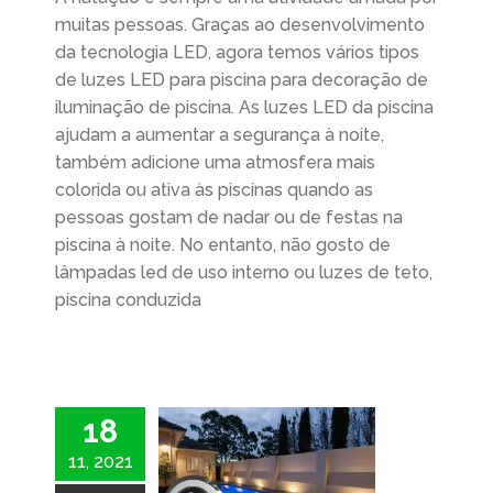
muitas pessoas. Graças ao desenvolvimento
da tecnologia LED, agora temos vários tipos
de luzes LED para piscina para decoração de
iluminação de piscina. As luzes LED da piscina
ajudam a aumentar a segurança à noite,
também adicione uma atmosfera mais
colorida ou ativa às piscinas quando as
pessoas gostam de nadar ou de festas na
piscina à noite. No entanto, não gosto de
lâmpadas led de uso interno ou luzes de teto,
piscina conduzida
18
11, 2021
Como escolher os tipos de iluminação LED para piscina?