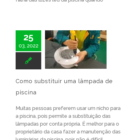
25
03, 2022
Como substituir uma lâmpada de piscina
Como substituir uma lâmpada de
piscina
Muitas pessoas preferem usar um nicho para
a piscina, pois permite a substituição das
lâmpadas por conta própria. É melhor para o
proprietário da casa fazer a manutenção das
luminárias da piscina, pois não é difícil