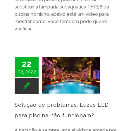
substituir a lâmpada subaquática PAR56 da
piscina no nicho, abaixo está um vídeo para
mostrar como: Você também pode querer
verificar
22
02, 2022
Solução de problemas: Luzes LED para piscina não funcionam?
Solução de problemas: Luzes LED
para piscina não funcionam?
A natação é sempre uma atividade amada por