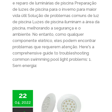
e reparo de luminárias de piscina Preparação
de luzes de piscina para o inverno para maior
vida útil Solução de problemas comuns de luz
de piscina Luzes de piscina iluminam a área da
piscina, melhorando a segurança e o
ambiente. No entanto, como qualquer
componente elétrico, eles podem encontrar
problemas que requerem atenção.
Here's a
comprehensive guide to troubleshooting
common swimming pool light problems
: 1.
Sem energia:
22
04, 2022
4 Razões para tornar a Judeng o melhor fornecedor de luzes LED para piscinas em 2022