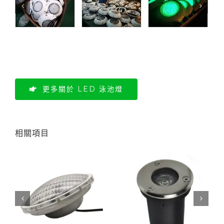
更多關於 LED 泳池燈
相關項目
6 泳池燈可更換
1W 迷你埋地燈 高功率
PAR56 LED 水池燈樹脂填充可更換燈泡