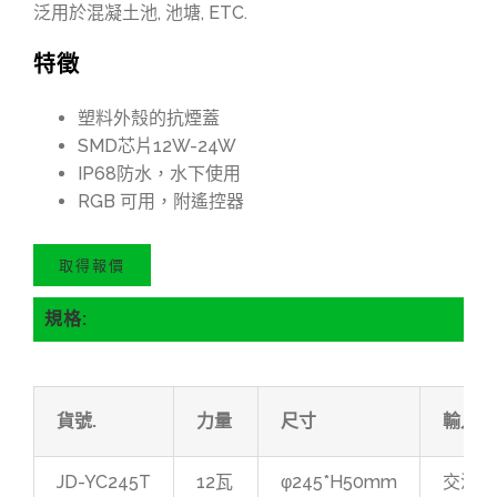
泛用於混凝土池, 池塘, ETC.
特徵
塑料外殼的抗煙蓋
SMD芯片12W-24W
IP68防水，水下使用
RGB 可用，附遙控器
取得報價
規格:
貨號.
力量
尺寸
輸入電
JD-YC245T
12瓦
φ245*H50mm
交流/直