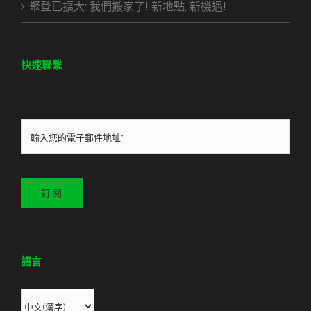
聚登已擴大: 我們搬家了! 新地點, 新機遇!
快速聯繫
訂閱
語言