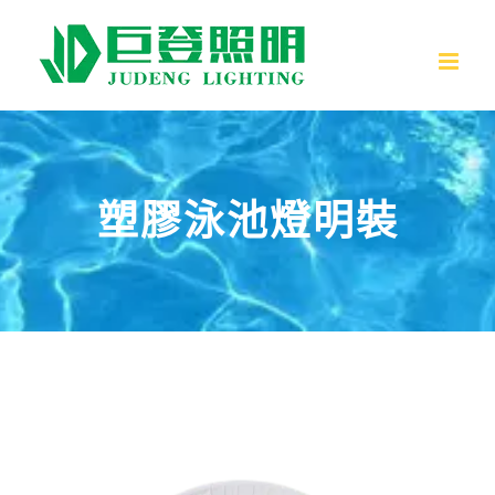
跳
至
內
容
塑膠泳池燈明裝