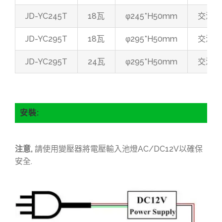
JD-YC245T
18瓦
φ245*H50mm
交流/直
JD-YC295T
18瓦
φ295*H50mm
交流/直
JD-YC295T
24瓦
φ295*H50mm
交流/直
安裝:
注意,
請使用變壓器將電壓輸入池燈AC/DC12V以確保
安全.