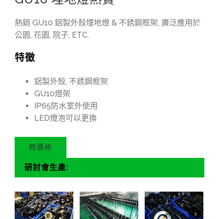
熱銷 GU10 鋁製外殼埋地燈 & 不銹鋼框架, 廣泛應用於
公園, 花園, 院子, ETC.
特徵
鋁製外殼, 不銹鋼框架
GU10燈架
IP65防水室外使用
LED燈泡可以更換
問價格
研討會生產: