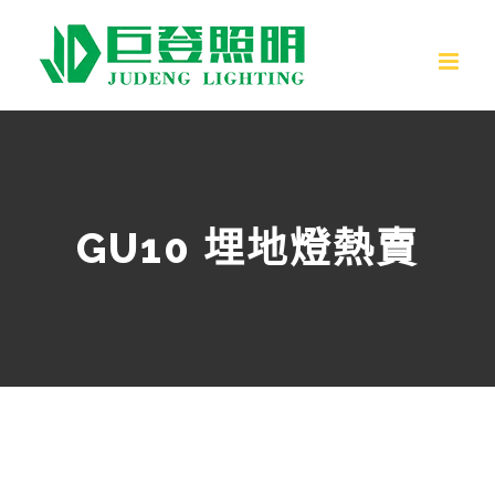
跳
至
內
容
GU10 埋地燈熱賣