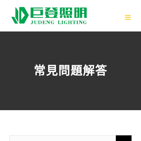
跳
至
內
容
常見問題解答
搜