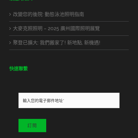
改變您的後院: 動態泳池照明指南
大麥克照照明 – 2025 廣州國際照明展覽
聚登已擴大: 我們搬家了! 新地點, 新機遇!
快速聯繫
訂閱