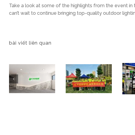
Take a look at some of the highlights from the event in
can’t wait to continue bringing top-quality outdoor lighti
bài viết liên quan
V World Expo
Judeng Lighting 10th Anniversary Event
Guangzhou International Lighting Exihibition