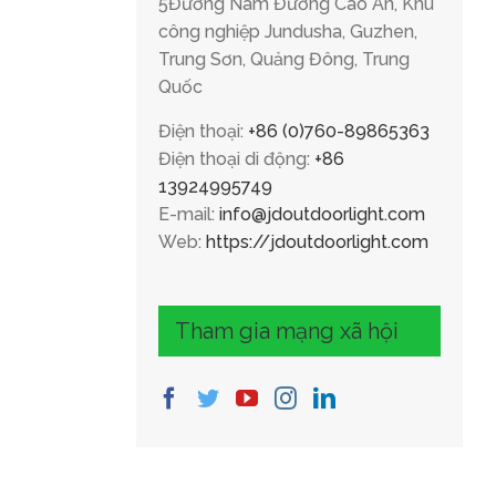
5Đường Nam Đường Cao An, Khu
công nghiệp Jundusha, Guzhen,
Trung Sơn, Quảng Đông, Trung
Quốc
Điện thoại:
+86 (0)760-89865363
Điện thoại di động:
+86
13924995749
E-mail:
info@jdoutdoorlight.com
Web:
https://jdoutdoorlight.com
Tham gia mạng xã hội