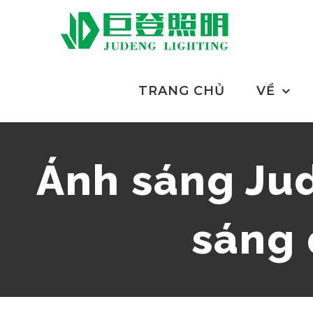
Chuyển
đến
nội
dung
TRANG CHỦ
VỀ
Ánh sáng Jud
sáng 