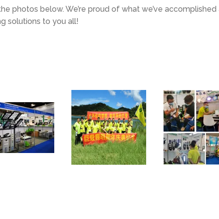
 the photos below
.
We’re proud of what we’ve accomplished
ng solutions to you all
!
Ningbo Lighting International Exihibition
Guangzhou Solar PV World Expo