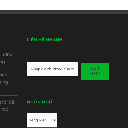
LIÊN HỆ NHANH
 Hướng
ộng
ĐẶT
MUA
riển
uảng
NGÔN NGỮ
 tôi đã
i mới!