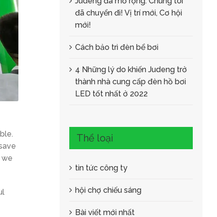
Judeng đã mở rộng: Chúng tôi
đã chuyển đi! Vị trí mới, Cơ hội
mới!
Cách bảo trì đèn bể bơi
4 Những lý do khiến Judeng trở
thành nhà cung cấp đèn hồ bơi
LED tốt nhất ở 2022
able
.
Thể loại
 save
t we
tin tức công ty
hội chợ chiếu sáng
ul
Bài viết mới nhất