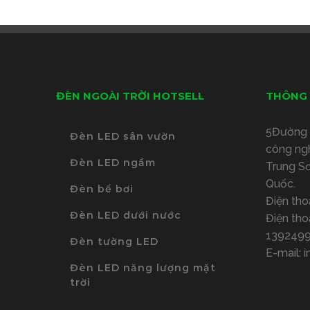
ĐÈN NGOÀI TRỜI HOTSELL
THÔNG 
5Đường 
Đèn LED sân vườn
công ng
Đèn LED ngầm
Trung S
Quốc.
Đèn bể bơi
Điện tho
Đèn LED dưới nước
Điện tho
139249
Đèn tường LED
E-mail:
i
Đèn LED năng lượng mặt
trời