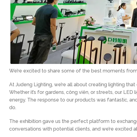
We’re excited to share some of the best moments from o
At Judeng Lighting
,
we’re all about creating lighting th
Whether it’s for gardens
, công viên,
or streets
,
our LED l
energy
.
The response to our products was fantastic
,
and
do
.
The exhibition gave us the perfect platform to exchan
conversations with potential clients
,
and we’re excited ab