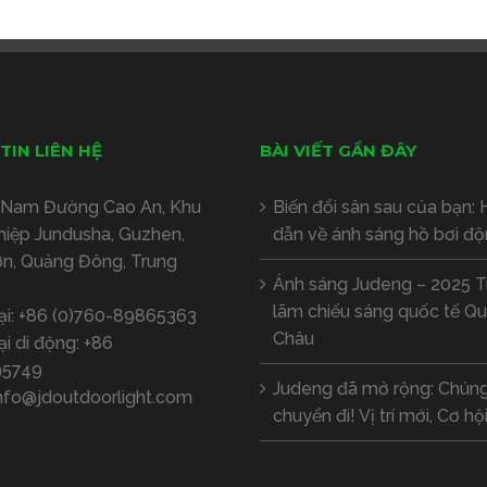
TIN LIÊN HỆ
BÀI VIẾT GẦN ĐÂY
Nam Đường Cao An, Khu
Biến đổi sân sau của bạn:
hiệp Jundusha, Guzhen,
dẫn về ánh sáng hồ bơi đ
ơn, Quảng Đông, Trung
Ánh sáng Judeng – 2025 T
lãm chiếu sáng quốc tế Q
ại:
+86 (0)760-89865363
Châu
ại di động:
+86
95749
Judeng đã mở rộng: Chúng
nfo@jdoutdoorlight.com
chuyển đi! Vị trí mới, Cơ hộ