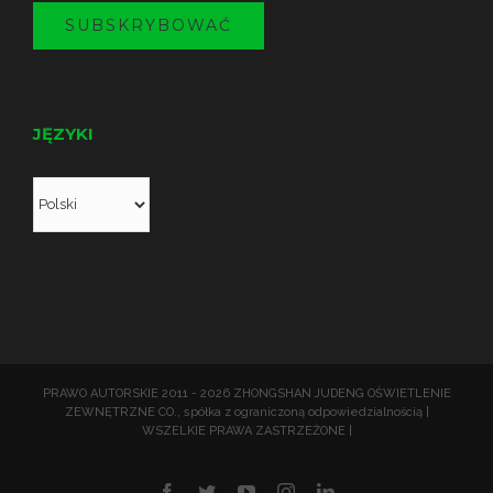
SUBSKRYBOWAĆ
JĘZYKI
PRAWO AUTORSKIE 2011 - 2026 ZHONGSHAN JUDENG OŚWIETLENIE
ZEWNĘTRZNE CO., spółka z ograniczoną odpowiedzialnością |
WSZELKIE PRAWA ZASTRZEŻONE |
Facebooku
Świergot
YouTube
Instagrama
LinkedIn