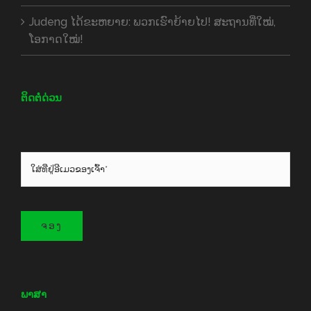
Judeng ໄດ້ຂະຫຍາຍ: ພວກເຮົາຍ້າຍໄປ! ສະຖານທີ່ໃໝ່,
ໂອກາດໃໝ່!
ຕິດຕໍ່ດ່ວນ
ຈອງ
ພາສາ