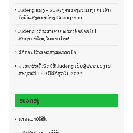
Judeng ແສງ – 2025 ງານວາງສະແດງການເຮັດ
ໃຫ້ມີແສງສະຫວ່າງ Guangzhou
Judeng ໄດ້ຂະຫຍາຍ: ພວກເຮົາຍ້າຍໄປ!
ສະຖານທີ່ໃໝ່, ໂອກາດໃໝ່!
ວິທີການຮັກສາແສງສະລອຍນ້ໍາ
4 ເຫດຜົນທີ່ເຮັດໃຫ້ Judeng ເປັນຜູ້ສະຫນອງໄຟ
ສະນຸກເກີ LED ທີ່ດີທີ່ສຸດໃນ 2022
ໝວດໝູ່
ຂ່າວຂອງບໍລິສັດ
ແສງສະຫວ່າງຍຸດຕິທໍາ