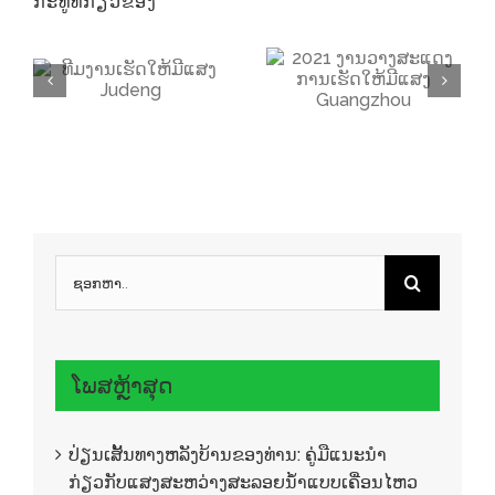
ກະທູ້ທີ່ກ່ຽວຂ້ອງ
ເຫດການ Judeng ເຮັດໃຫ້ເກີດເຫດການຄົບຮອບ 10 ປີ
2021 ການວາງແຜນເຮັດໃຫ້ມີແສງສະຫວ່າງ Guangzhou
ຊອກ
ຫາ:
ໂພສຫຼ້າສຸດ
ປ່ຽນເສັ້ນທາງຫລັງບ້ານຂອງທ່ານ: ຄູ່ມືແນະນໍາ
ກ່ຽວກັບແສງສະຫວ່າງສະລອຍນໍ້າແບບເຄື່ອນໄຫວ