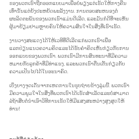
ຂອງພວກເຮົາຖືກອອກແບບມາເພື່ອບໍ່ພຽງແຕ່ເຮັດໃຫ້ກາງຄືນ
ເທົ່ານັ້ນແຕ່ຍັງປະຫຍັດພະລັງງານ. ການຕອບສະຫນອງຕໍ່
ຜະລິດຕະພັນຂອງພວກເຮົາແມ່ນດີເລີດ, ແລະມັນກໍ່ດີທີ່ຈະເຫັນ
ຜູ້ມາຢ້ຽມຢາມຫຼາຍຄົນໃຫ້ຄວາມສົນໃຈໃນສິ່ງທີ່ເຮົາເຮັດ.
ງານວາງສະແດງໄດ້ໃຫ້ເວທີທີ່ດີເລີດແກ່ພວກເຮົາເພື່ອ
ແລກປ່ຽນແນວຄວາມຄິດແລະໄດ້ຮັບຄໍາຄິດເຫັນກ່ຽວກັບການ
ອອກແບບຂອງພວກເຮົາ. ພວກເຮົາມີການສົນທະນາທີ່ມີຄວາມ
ຫມາຍກັບລູກຄ້າທີ່ມີທ່າແຮງ, ແລະພວກເຮົາຕື່ນເຕັ້ນກ່ຽວກັບ
ຄວາມເປັນໄປໄດ້ໃນອະນາຄົດ.
ເບິ່ງບາງຈຸດເດັ່ນຈາກເຫດການໃນຮູບຖ່າຍຂ້າງລຸ່ມນີ້. ພວກເຮົາ
ມີຄວາມພູມໃຈໃນສິ່ງທີ່ພວກເຮົາໄດ້ເຮັດສໍາເລັດແລະບໍ່ສາມາດ
ລໍຖ້າສືບຕໍ່ນໍາເອົາວິທີການເຮັດໃຫ້ມີແສງສະຫວ່າງສູງສຸດໃຫ້
ທ່ານ!