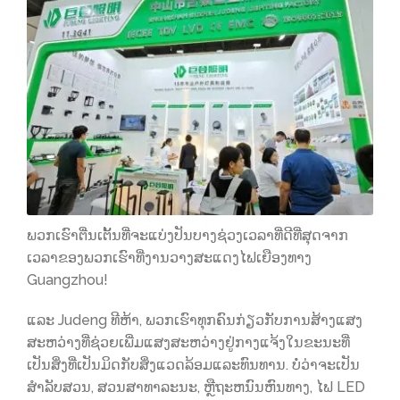
ພວກເຮົາຕື່ນເຕັ້ນທີ່ຈະແບ່ງປັນບາງຊ່ວງເວລາທີ່ດີທີ່ສຸດຈາກ
ເວລາຂອງພວກເຮົາທີ່ງານວາງສະແດງໄຟເຍືອງທາງ
Guangzhou!
ແລະ Judeng ທີຫ້າ, ພວກເຮົາທຸກຄົນກ່ຽວກັບການສ້າງແສງ
ສະຫວ່າງທີ່ຊ່ວຍເພີ່ມແສງສະຫວ່າງຢູ່ກາງແຈ້ງໃນຂະນະທີ່
ເປັນສິ່ງທີ່ເປັນມິດກັບສິ່ງແວດລ້ອມແລະທົນທານ. ບໍ່ວ່າຈະເປັນ
ສໍາລັບສວນ, ສວນສາທາລະນະ, ຫຼືຖະຫນົນຫົນທາງ, ໄຟ LED