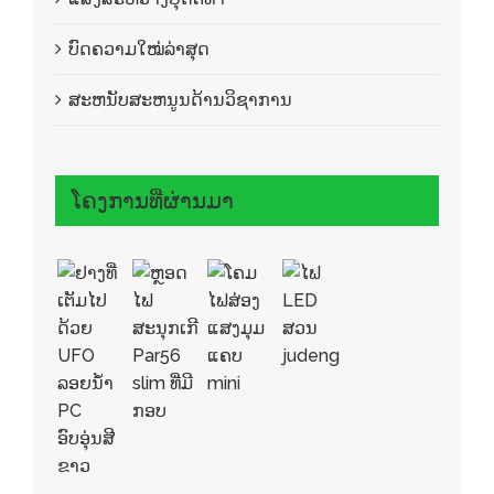
ບົດຄວາມໃໝ່ລ່າສຸດ
ສະຫນັບສະຫນູນດ້ານວິຊາການ
ໂຄງການທີ່ຜ່ານມາ