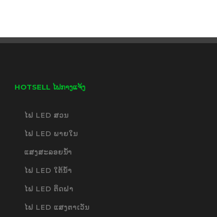
HOTSELL ໄຟກາງແຈ້ງ
ໄຟ LED ສວນ
ໄຟ LED ພາຍໃນ
ແສງສະລອຍນ້ຳ
ໄຟ LED ໃຕ້ນ້ໍາ
ໄຟ LED ຕິດຝາ
ໄຟ LED ແສງຕາເວັນ