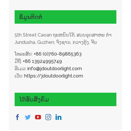
ຂໍ້ມູນຕິດຕໍ່
5th Street Caoan ຖະ​ຫນົນ​ໃຕ້​, ສວນອຸດສາຫະ ກຳ
Jundusha, Guzhen, ຈົງຊານ, ກວາງຕຸ້ງ, ຈີນ
ໂທລະສັບ:
+86 (0)760-89865363
ມືຖື:
+86 13924995749
ອີເມວ:
info@jdoutdoorlight.com
ເວັບ:
https://jdoutdoorlight.com
ໄດ້ຮັບສັງຄົມ