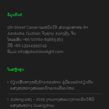
ຂໍ້ມູນຕິດຕໍ່
5th Street Caoan ຖະ​ຫນົນ​ໃຕ້​, ສວນອຸດສາຫະ ກຳ
Jundusha, Guzhen, ຈົງຊານ, ກວາງຕຸ້ງ, ຈີນ.
ໂທລະສັບ:
+86 (0)760-89865363
ມືຖື:
+86 13924995749
ອີເມວ:
info@jdoutdoorlight.com
ໂພສຫຼ້າສຸດ
ປ່ຽນເສັ້ນທາງຫລັງບ້ານຂອງທ່ານ: ຄູ່ມືແນະນໍາກ່ຽວກັບ
ແສງສະຫວ່າງສະລອຍນໍ້າແບບເຄື່ອນໄຫວ
Judeng ແສງ – 2025 ງານວາງສະແດງການເຮັດໃຫ້ມີ
ແສງສະຫວ່າງ Guangzhou