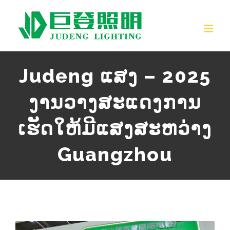
ຂ້າມ
ໄປ
ຫາ
ເນື້ອຫາ
Judeng ແສງ – 2025
ງານວາງສະແດງການ
ເຮັດໃຫ້ມີແສງສະຫວ່າງ
Guangzhou