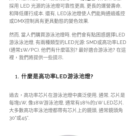
採用 LED 光源的泳池燈可靠性更高, 更長的運營壽命,
和降低運行成本. 還有, LED泳池燈使人們能夠通過遙控
或DMX控制具有更具動態的變色效果.
然而, 當人們購買游泳池燈時, 他們會有點困惑選擇LED
游泳泳池燈, 有兩種類型的LED光源: SMD或高功率LED
(通常1W/PC). 他們有什麼區別? 最好適合游泳池? 在這
裡，我們將提供一些提示.
什麼是高功率LED游泳池燈?
過去，高功率芯片在游泳池燈中廣泛使用, 通常, 芯片是
每塊1W, 像18W游泳池燈, 通常有18％的1W LED芯片.
大多數高功率泳池燈都帶有芯片上的鏡頭, 通常鏡頭角
30°或45°.