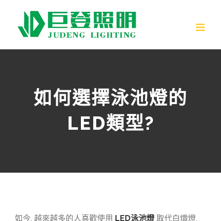
跳
至
內
容
如何選擇泳池燈的
LED類型?
如今, 越來越多的人喜歡使用
LED泳池燈
取代白熾燈,