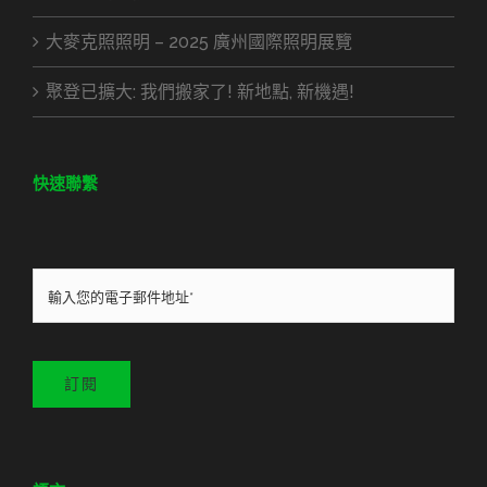
大麥克照照明 – 2025 廣州國際照明展覽
聚登已擴大: 我們搬家了! 新地點, 新機遇!
快速聯繫
訂閱