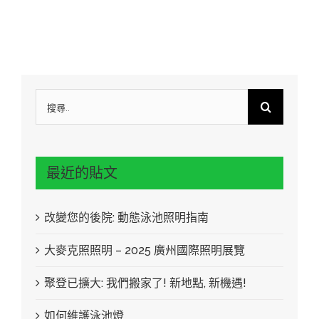
搜
尋:
最近的貼文
改變您的後院: 動態泳池照明指南
大麥克照照明 – 2025 廣州國際照明展覽
聚登已擴大: 我們搬家了! 新地點, 新機遇!
如何維護泳池燈