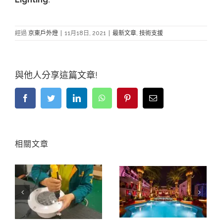
經過
京東戶外燈
|
11月18日, 2021
|
最新文章
,
技術支援
與他人分享這篇文章!
Facebook
嘰
領
WhatsApp
Pinterest
電
嘰
英
子
喳
郵
喳
件
相關文章
如何生產填充樹脂的游泳池燈?
改變您的後院: 動態泳池照明指南