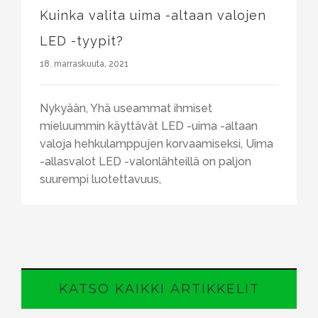
Kuinka valita uima -altaan valojen
LED -tyypit?
18. marraskuuta, 2021
Nykyään, Yhä useammat ihmiset
mieluummin käyttävät LED -uima -altaan
valoja hehkulamppujen korvaamiseksi, Uima
-allasvalot LED -valonlähteillä on paljon
suurempi luotettavuus,
KATSO KAIKKI ARTIKKELIT