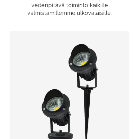
vedenpitävä toiminto kaikille
valmistamillemme ulkovalaisille.
LED -PUUTARHAVALOT
LED-puutarhavalaisimet valikoimaamme
kuuluvat puutarhan piikkivalot, seinävalaisimet,
kansivalot ulkomaisemavalaistukseen.
Pienjännitteinen maisemavalaistus on
turvallinen ulkovalaistukseen ja hyvä
valaistusprojekteihin. Puutarhavaloja
käytetään laajalti asuinrakennuksissa, kuin
puutarhat, puistot, Terassit, polkuja, jne.
TARKISTA LISÄÄ TIETOA