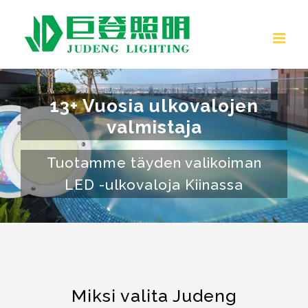
Siirrä
sisältöön
13+ Vuosia ulkovalojen
valmistaja
Tuotamme täyden valikoiman
LED -ulkovaloja Kiinassa
Miksi valita Judeng