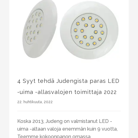
4 Syyt tehdä Judengista paras LED -uima -allasvalojen toimittaja 2022
4 Syyt tehdä Judengista paras LED
-uima -allasvalojen toimittaja 2022
22. huhtikuuta, 2022
Koska 2013, Judeng on valmistanut LED -
uima -altaan valoja enemmän kuin 9 vuotta,
Teemme kokoonpanon omassa