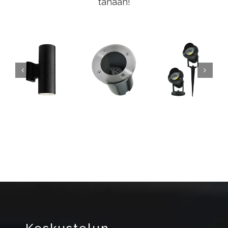
tänään!
Erittäin ohut uima -allas valo
Muovinen uima-allas kevyt pintaan asennettava
Kaikki yhdessä Solar Street Light SMD: ssä