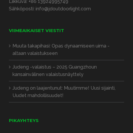
Liikkuva:
+86 13924995749
Sähköposti:
info@jdoutdoorlight.com
VIIMEAIKAISET VIESTIT
Muuta takapihasi: Opas dynaamiseen uima -
altaan valaistukseen
Judeng -valaistus – 2025 Guangzhoun
kansainvälinen valaistusnäyttely
Judeng on laajentunut: Muutimme! Uusi sijainti,
Uudet mahdollisuudet!
PIKAYHTEYS