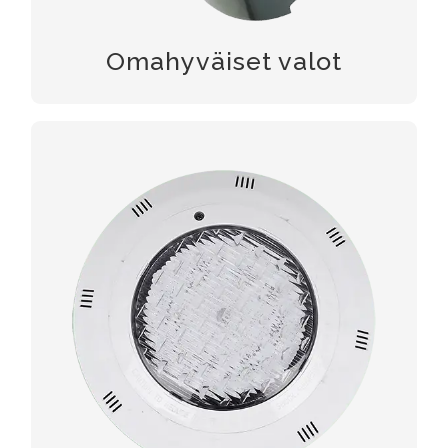
Omahyväiset valot
UIMA -ALLASVALOT
LED -vedenalaiset valot sisältävät
vedenalaiset valonheittimet, maanalaiset
valot, ja uima -altaan valot. Tuotamme
hyvässä rakenteessa olevat lamput
korkealaatuisella liimalla, joka on täytetty
varmistaaksesi IP68: n vedenalaisen käyttöön.
Niitä voidaan käyttää laajasti
ulkovalaistusprojekteissa, kuten uima -altaat,
suihkulähteet, lampi, jne.