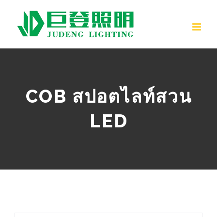
ข้าม
ไป
ที่
เนื้อหา
COB สปอตไลท์สวน
LED