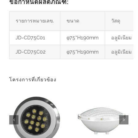
ข้อกำหนดผลิตภัณฑ์:
รายการหมายเลข.
ขนาด
วัสดุ
JD-CD75C01
φ75*H190mm
อลูมิเนียม
JD-CD75C02
φ75*H190mm
อลูมิเนียม
โครงการที่เกี่ยวข้อง
สระว่ายน้ำสแตนเลสสระว่ายน้ำ
Par56 สระว่ายน้ำหลอดไฟ